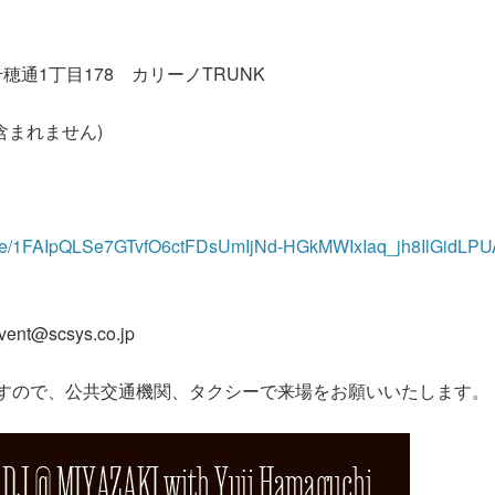
通1丁目178 カリーノTRUNK
ンクは含まれません)
s/d/e/1FAIpQLSe7GTvfO6ctFDsUmIjNd-HGkMWIxIaq_jh8IlGidLP
t@scsys.co.jp
すので、公共交通機関、タクシーで来場をお願いいたします。