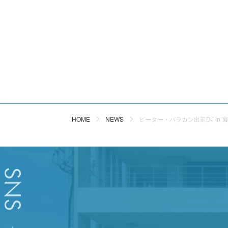
HOME
NEWS
ピーター・バラカン出前DJ in 宮
SNS