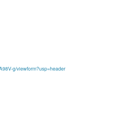
UA98V-g/viewform?usp=header