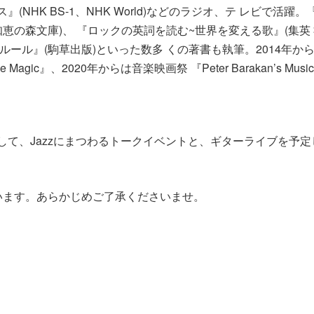
』(NHK BS-1、NHK World)などのラジオ、テ レビで
知恵の森文庫)、 『ロックの英詞を読む~世界を変える歌』(集英
ルール』(駒草出版)といった数多 くの著書も執筆。2014年か
ic』、2020年からは音楽映画祭 『Peter Barakan’s Music F
して、Jazzにまつわるトークイベントと、ギターライブを予
います。あらかじめご了承くださいませ。